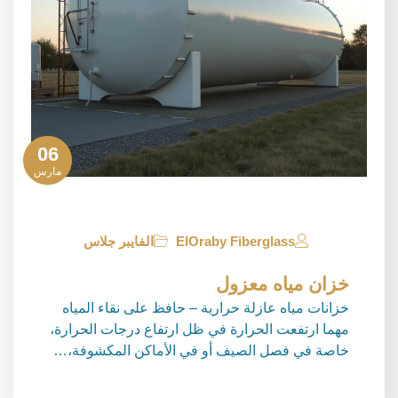
06
مارس
ElOraby Fiberglass
الفايبر جلاس
خزان مياه معزول
خزانات مياه عازلة حرارية – حافظ على نقاء المياه
مهما ارتفعت الحرارة في ظل ارتفاع درجات الحرارة،
خاصة في فصل الصيف أو في الأماكن المكشوفة،…