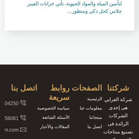
لتأمين المياه والمواد الحيوية، تأتي خزانات الفيبر
جلاس كحل ذكي ومتطور…
شركتنا
الصفحات
روابط
اتصل بنا
سريعة
الرئيسية
شركة العرابي
8204250
هى إحدى
معلومات عنا
سياسة الخصوصية
الشركات
منتجاتنا
الأسئلة الشائعة
2156061
الرائدة فى
اتصل بنا
المقالات والأخبار
.com.com
تصنيع منتاجات