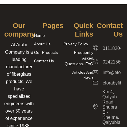
Our
Pages
Quick
Contact
company
Links
Us
Home
About Us
Privacy Policy
Al Arabi
011182042
Company is a
Our Products
Frequently
Asked
leading
Contact Us
024215606
Questions- FAQ
manufacturer
Articles And
info@elorab
of fiberglass
News
products. We
elorabyfib
have
Km 4,
specialized
Qalyub
Road,
engineers with
Shubra
over 30 years
El-
Kheima,
of experience
Qalyubia
since 1988.