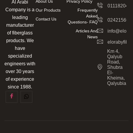
About Us
Privacy Policy
Al Arabi
011182042
Company is a
Our Products
Frequently
Asked
leading
Contact Us
024215606
Questions- FAQ
manufacturer
Articles And
info@elorab
of fiberglass
News
products. We
elorabyfib
have
Km 4,
specialized
Qalyub
Road,
engineers with
Shubra
over 30 years
El-
Kheima,
of experience
Qalyubia
since 1988.