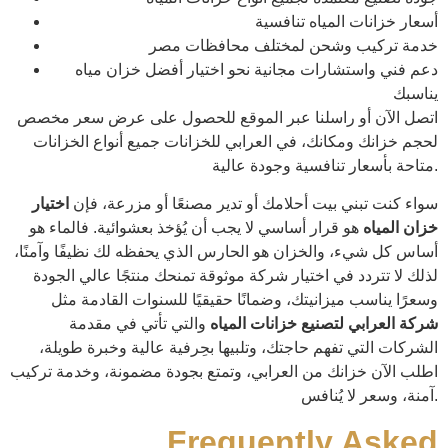
أسعار خزانات المياه تنافسية
خدمة تركيب وشحن لمختلف محافظات مصر
دعم فني واستشارات مجانية نحو اختيار أفضل خزان مياه
يناسبك
اتصل الآن أو راسلنا عبر الموقع للحصول على عرض سعر مخصص
لحجم خزانك ومكانك، في العرابي للخزانات جميع أنواع الخزانات
متاحة بأسعار تنافسية وجودة عالية.
سواء كنت تبني بيت أحلامك أو تدير مصنعًا أو مزرعة، فإن
اختيار
خزان المياه
هو قرار أساسي لا يجب أن يُؤخذ بعشوائية. فالماء هو
أساس كل شيء، والخزان هو الحارس الذي يحفظه لك نظيفًا وآمنًا،
لذلك لا تتردد في اختيار شركة موثوقة تمنحك منتجًا عالي الجودة
وسعرًا يناسب ميزانيتك، وضمانًا حقيقيًا للسنوات القادمة مثل
شركة العرابي لتصنيع خزانات المياه
والتي تأتي في مقدمة
الشركات التي تفهم حاجتك، وتلبيها بحِرفية عالية وخبرة طويلة،
اطلب الآن خزانك من العرابي، وتمتع بجودة مضمونة، وخدمة تركيب
آمنة، وسعر لا يُنافس.
Frequently Asked