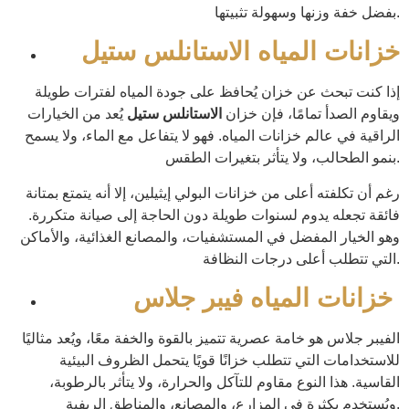
بفضل خفة وزنها وسهولة تثبيتها.
خزانات المياه الاستانلس ستيل
إذا كنت تبحث عن خزان يُحافظ على جودة المياه لفترات طويلة
ويقاوم الصدأ تمامًا، فإن خزان
الاستانلس ستيل
يُعد من الخيارات
الراقية في عالم خزانات المياه. فهو لا يتفاعل مع الماء، ولا يسمح
بنمو الطحالب، ولا يتأثر بتغيرات الطقس.
رغم أن تكلفته أعلى من خزانات البولي إيثيلين، إلا أنه يتمتع بمتانة
فائقة تجعله يدوم لسنوات طويلة دون الحاجة إلى صيانة متكررة.
وهو الخيار المفضل في المستشفيات، والمصانع الغذائية، والأماكن
التي تتطلب أعلى درجات النظافة.
خزانات المياه فيبر جلاس
الفيبر جلاس هو خامة عصرية تتميز بالقوة والخفة معًا، ويُعد مثاليًا
للاستخدامات التي تتطلب خزانًا قويًا يتحمل الظروف البيئية
القاسية. هذا النوع مقاوم للتآكل والحرارة، ولا يتأثر بالرطوبة،
ويُستخدم بكثرة في المزارع، والمصانع، والمناطق الريفية.