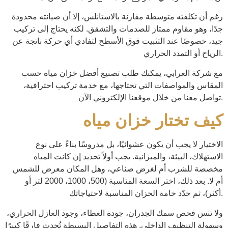
رغم أن تكلفته متوسطة مقارنة بالاستانلس، إلا أن صيانته محدودة
جدًا، وهو مقاوم ممتاز للصدمات والتشقق. لكنه يحتاج إلى تركيب
جيد، خصوصًا عند التثبيت فوق الأسطح لتفادي أي حركة ناتجة عن
الرياح أو التمدد الحراري.
مع شركة العرابي، يمكنك طلب تصنيع أفضل خزان مياه حسب
المقاس والمواصفات التي تحتاجها، مع خدمة تركيب احترافية،
تواصل معنا من خلال موقعنا الإلكتروني الآن.
كيف تختار خزان مياه
الاختيار لا يجب أن يكون عشوائيًا، بل مدروسًا بناءً على نوع
الاستهلاك، البيئة، والميزانية. يجب أولاً تحديد إن كانت المياه
مخصصة للشرب أم لغرض صناعي، وهل المكان معرض للشمس
أم لا. بعد ذلك، اختر السعة المناسبة (500، 1000، 2000 لتر أو
أكثر)، ثم حدّد خامة الخزان المناسبة لاحتياجاتك.
ولا تنس فحص سمك الجدران، جودة الغطاء، وجود العازل الحراري،
وسهولة التنظيف الداخلي. هذه التفاصيل البسيطة تُحدث فارقًا كبيرًا