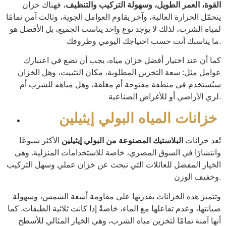
القوة، العمر الطويل، وسهولة التركيب والتنظيف
، فهناك خزان
يتحمّل الحرارة العالية، وآخر يقاوم العوامل الجوية، وثالث آمن تمامًا
لمياه الشرب، لذلك لا يوجد نوع واحد يناسب الجميع، بل الأفضل هو
ما يناسبك أنت حسب احتياجك اليومي وظروفك.
كما أن عند اختيار أفضل خزان مياه، يجب أن تضع في اعتبارك
عوامل مثل: سعة التخزين المطلوبة، مكان التثبيت، وهل الخزان
سيُستخدم في منطقة مفتوحة أم مغلقة، وهل مياهه للشرب أم
لري الأراضي أو للأغراض الصناعية.
خزانات المياه البولي إيثيلين
تُعد خزانات
البلاستيك المصنوعة من البولي إيثيلين
الأكثر شيوعًا
وانتشارًا في السوق المصري، خاصة للاستخدامات المنزلية. وهي
الخيار المفضل للعائلات التي تبحث عن خزان عملي وسهل التركيب
وخفيف الوزن.
وتتميز هذه الخزانات بقدرتها على مقاومة أشعة الشمس، وسهولة
صيانتها، وعدم تفاعلها مع الماء، خاصةً إذا كانت ثلاثية الطبقات. كما
أنها آمنة تمامًا لتخزين مياه الشرب، وهي الخيار المثالي للأسطح