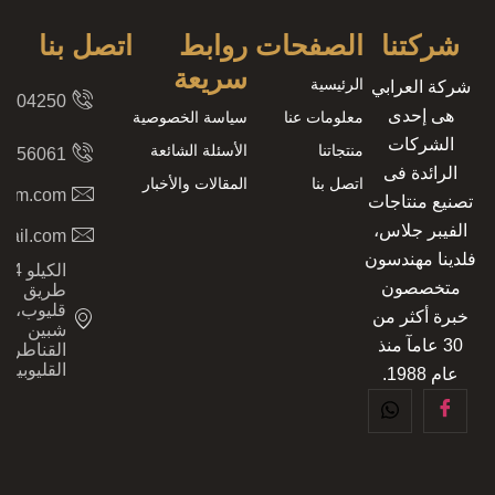
شركتنا
الصفحات
روابط
اتصل بنا
سريعة
الرئيسية
شركة العرابي
8204250
هى إحدى
معلومات عنا
سياسة الخصوصية
الشركات
منتجاتنا
الأسئلة الشائعة
2156061
الرائدة فى
اتصل بنا
المقالات والأخبار
.com.com
تصنيع منتاجات
الفيبر جلاس،
mail.com
فلدينا مهندسون
الكيلو 4،
متخصصون
طريق
قليوب،
خبرة أكثر من
شبين
30 عامآ منذ
القناطر،
القليوبية
عام 1988.