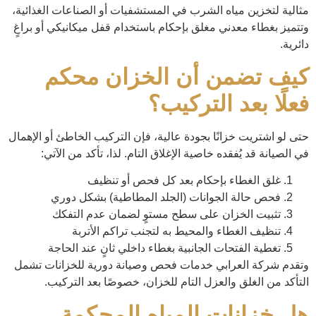
مثالية لتخزين مياه الشرب في المستشفيات أو الصناعات الغذائية،
وتتميز بغطاء معدني مغلق بإحكام باستخدام قفل ميكانيكي أو براغٍ
دائرية.
كيف تضمن أن الخزان محكم
فعلًا بعد التركيب؟
حتى لو اشتريت خزانًا بجودة عالية، فإن التركيب الخاطئ أو الإهمال
في الصيانة قد يُفقده خاصية الإغلاق التام. لذا، تأكد من الآتي:
غلق الغطاء بإحكام بعد كل فحص أو تنظيف
فحص حالة الجوانات (الجلد المطاطية) بشكل دوري
تثبيت الخزان على سطح مستوٍ لضمان عدم التفكك
تنظيف الغطاء والمحيط به لتجنب تراكم الأتربة
تغطية الفتحات الجانبية بغطاء داخلي ثانٍ عند الحاجة
وتقدم شركة العرابي خدمات فحص وصيانة دورية للخزانات تشمل
التأكد من الغلق والعزل التام للخزان، خصوصًا بعد التركيب.
هل خزانات المياه المحكمة