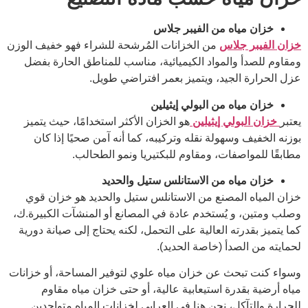
خزان مياه من الفيبر جلاس
خزان الفيبر جلاس
من الخزانات المُرشحة للشراء فهو خفيف الوزن
ومقاوم للصدأ والمواد الكيميائية، مناسب للمناطق الحارة بفضل
عزل الحرارة الجيد، ويتميز بعمر افتراضي طويل.
خزان مياه من البولي إيثيلين
يعتبر
خزان البولي إيثيلين
هو الخزان الأكثر استخدامًا، حيث يتميز
بوزنه الخفيف وسهولة نقله وتركيبه، كما أنه آمن صحيًا إذا كان
مطابقًا للمواصفات، ومقاوم للبكتيريا ونمو الطحالب.
خزان مياه من الاستانلس ستيل والحديد
خزان المياه المصنع من الاستانلس ستيل والحديد هو خزان قوي
وصلب ومتين، و يُستخدم عادة في المصانع أو المنشآت الكبيرة.ك،
كما يتميز بقدرته العالية على التحمل، لكنه يحتاج إلى صيانة دورية
لحمايته من الصدأ (خاصة الحديد).
وسواء كنت تبحث عن خزان مياه علوي لتوفير المساحة، أو خزانات
مياه أرضية بقدرة استيعابية عالية، أو حتى خزان مياه مقاوم
للحرارة والتآكل، نحن هنا في العرابي لخزانات المياه متواجدين