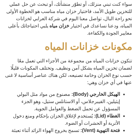
سواء كنت تبني منزلك، أو تطوّر منشأتك، أو تبحث عن حل عملي
للتخزين طويل الأمد، فاختيار خزان مياه مناسب هو الخطوة الأولى
نحو راحة البال، تواصل معنا اليوم في شركة العرابي لخزانات
المياه، ودعنا نساعدك في اختيار
خزان مياه
يلبي احتياجاتك بأعلى
معايير الجودة والكفاءة.
مكونات خزانات المياه
تتكون خزانات المياه من مجموعة من الأجزاء التي تعمل معًا
لضمان تخزين المياه بشكل آمن ونظيف. وتختلف المكونات قليلًا
حسب نوع الخزان وخامة تصنيعه، لكن هناك عناصر أساسية لا غنى
عنها في أي خزان وهي:
الهيكل الخارجي (Body):
مصنوع من مواد مثل البولي
إيثيلين، الفيبرجلاس، أو الاستانلس ستيل، وهو الجزء
المسؤول عن تحمل الضغط والعوامل الجوية.
الغطاء (Lid):
يُستخدم لإغلاق الخزان بإحكام ومنع دخول
الأتربة أو الحشرات أو الضوء.
فتحة التهوية (Vent):
تسمح بخروج الهواء الزائد أثناء تعبئة