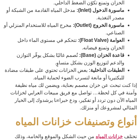
الخزان وتمنع تكوّن الضغط الداخلي.
ماسورة الدخول (Inlet):
مدخل المياه القادمة من الشبكة أو
مصدر التغذية.
ماسورة الخروج (Outlet):
مخرج المياه للاستخدام المنزلي أو
الصناعي.
العوامة (Float Valve):
تتحكم في مستوى الماء داخل
الخزان وتمنع فيضانه.
قاعدة الخزان (Base):
تُصمم غالبًا بشكل يوفّر التوازن
والدعم لتوزيع الوزن بشكل متساوٍ.
الطبقات الداخلية:
بعض الخزانات تحتوي على طبقات مضادة
للبكتيريا أو مانعة لتسرب الضوء لحماية المياه.
إذا كنت تبحث عن خزان مصمم بعناية، ويضمن لك مياه نظيفة
وآمنة في كل لحظة… تواصل مع فريق مبيعات العرابي لخزانات
المياه الآن دون تردد أو تفكير، ودع خبراءنا يرشدوك إلى الخيار
المثالي لمشروعك أو منزلك.
أنواع وتصنيفات خزانات المياه
تختلف
خزانات المياه
من حيث الشكل والموقع والخامة، وذلك