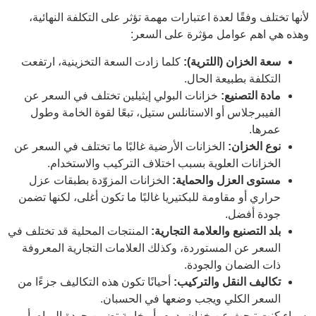
لأنها تختلف وفقًا لعدة اعتبارات مهمة تؤثر على التكلفة النهائية،
وهذه هي اهم عوامل مؤثرة على السعر:
سعة الخزان (اللترية):
كلما زادت السعة التخزينية، ارتفعت
التكلفة بطبيعة الحال.
مادة التصنيع:
خزانات البولي إيثيلين تختلف في السعر عن
الفيبرجلاس أو الاستانلس ستيل، تبعًا لقوة الخامة وطول
عمرها.
نوع الخزان:
الخزانات الأرضية غالبًا ما تختلف في السعر عن
الخزانات العلوية بسبب اختلاف التركيب والاستخدام.
مستوى العزل والحماية:
الخزانات المزوّدة بطبقات عزل
حراري أو مقاومة للبكتيريا غالبًا ما تكون أغلى، لكنها تضمن
جودة أفضل.
بلد التصنيع والعلامة التجارية:
المنتجات المحلية قد تختلف في
السعر عن المستوردة، وكذلك العلامات التجارية المعروفة
ذات الضمان والجودة.
تكاليف النقل والتركيب:
أحيانًا تكون هذه التكاليف جزءًا من
السعر الكلي ويجب وضعها في الحسبان.
سواء كنت تبحث عن خزان يدوم، أو خامة تضمن جودة المياه، أو