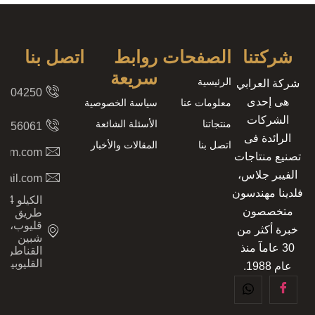
شركتنا
الصفحات
روابط
اتصل بنا
سريعة
الرئيسية
شركة العرابي
8204250
هى إحدى
معلومات عنا
سياسة الخصوصية
الشركات
منتجاتنا
الأسئلة الشائعة
2156061
الرائدة فى
اتصل بنا
المقالات والأخبار
.com.com
تصنيع منتاجات
الفيبر جلاس،
mail.com
فلدينا مهندسون
الكيلو 4،
متخصصون
طريق
قليوب،
خبرة أكثر من
شبين
30 عامآ منذ
القناطر،
القليوبية
عام 1988.