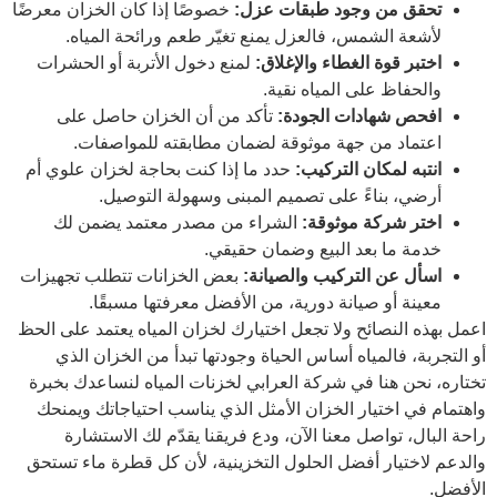
تحقق من وجود طبقات عزل:
خصوصًا إذا كان الخزان معرضًا
لأشعة الشمس، فالعزل يمنع تغيّر طعم ورائحة المياه.
اختبر قوة الغطاء والإغلاق:
لمنع دخول الأتربة أو الحشرات
والحفاظ على المياه نقية.
افحص شهادات الجودة:
تأكد من أن الخزان حاصل على
اعتماد من جهة موثوقة لضمان مطابقته للمواصفات.
انتبه لمكان التركيب:
حدد ما إذا كنت بحاجة لخزان علوي أم
أرضي، بناءً على تصميم المبنى وسهولة التوصيل.
اختر شركة موثوقة:
الشراء من مصدر معتمد يضمن لك
خدمة ما بعد البيع وضمان حقيقي.
اسأل عن التركيب والصيانة:
بعض الخزانات تتطلب تجهيزات
معينة أو صيانة دورية، من الأفضل معرفتها مسبقًا.
اعمل بهذه النصائح ولا تجعل اختيارك لخزان المياه يعتمد على الحظ
أو التجربة، فالمياه أساس الحياة وجودتها تبدأ من الخزان الذي
تختاره، نحن هنا في شركة العرابي لخزنات المياه لنساعدك بخبرة
واهتمام في اختيار الخزان الأمثل الذي يناسب احتياجاتك ويمنحك
راحة البال، تواصل معنا الآن، ودع فريقنا يقدّم لك الاستشارة
والدعم لاختيار أفضل الحلول التخزينية، لأن كل قطرة ماء تستحق
الأفضل.