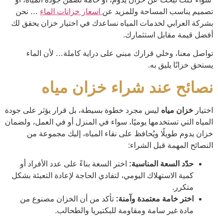
تصميم يناسب المساحة وللمزيد عن
اسعار خزانات الماء
… نحن
بشركة العرابي لخدمات المياه نساعدك في اختيار خزان يحقق لك
أفضل قيمة مقابل استثمارك.
تواصل معنا، وخلي قرارك مبني على دراية كاملة… لأن الماء
يستحق خزانًا يليق به.
نصائح عند شراء خزان مياه
اختيار
خزان مياه
ليس مجرد خطوة بسيطة، بل قرار يؤثر على جودة
المياه التي تستخدمها يوميًا، سواء في المنزل أو في العمل، ولضمان
خزان يدوم طويلًا ويُحافظ على نقاء المياه، إليك مجموعة من
النصائح المهمة قبل الشراء:
حدّد السعة المناسبة:
اختر السعة بناءً على عدد الأفراد أو
كمية الاستهلاك اليومي، لتفادي الحاجة لإعادة التعبئة بشكل
متكرر.
اختر خامة معتمدة وآمنة:
تأكد من أن الخزان مصنوع من
مادة غير سامة ومقاومة للبكتيريا والطحالب.