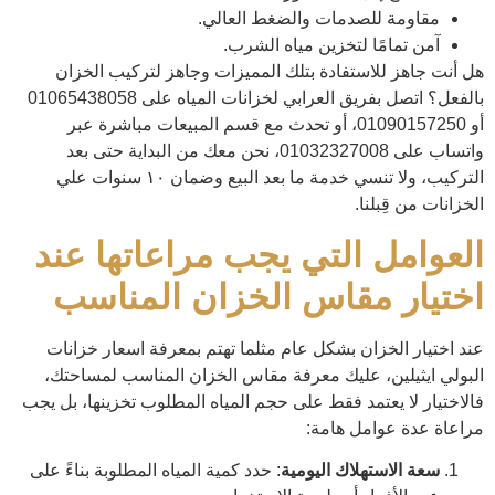
مقاومة للصدمات والضغط العالي.
آمن تمامًا لتخزين مياه الشرب.
هل أنت جاهز للاستفادة بتلك المميزات وجاهز لتركيب الخزان
بالفعل؟ اتصل بفريق العرابي لخزانات المياه على 01065438058
أو 01090157250، أو تحدث مع قسم المبيعات مباشرة عبر
واتساب على 01032327008، نحن معك من البداية حتى بعد
التركيب، ولا تنسي خدمة ما بعد البيع وضمان ١٠ سنوات علي
الخزانات من قِبلنا.
العوامل التي يجب مراعاتها عند
اختيار مقاس الخزان المناسب
عند اختيار الخزان بشكل عام مثلما تهتم بمعرفة اسعار خزانات
البولي ايثيلين، عليك معرفة مقاس الخزان المناسب لمساحتك،
فالاختيار لا يعتمد فقط على حجم المياه المطلوب تخزينها، بل يجب
مراعاة عدة عوامل هامة:
سعة الاستهلاك اليومية
: حدد كمية المياه المطلوبة بناءً على