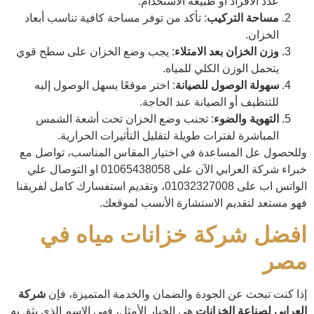
عدد الأفراد أو طبيعة الاستخدام.
مساحة التركيب
: تأكد من توفر مساحة كافية تناسب أبعاد
الخزان.
وزن الخزان بعد الامتلاء
: يجب وضع الخزان على سطح قوي
يتحمل الوزن الكلي للمياه.
سهولة الوصول للصيانة
: اختر موقعًا يسهل الوصول إليه
للتنظيف أو الصيانة عند الحاجة.
التهوية والضوء
: تجنب وضع الخزان تحت أشعة الشمس
المباشرة لفترات طويلة لتقليل التأثيرات الحرارية.
وللحصول عل المساعدة في اختيار المقاس المناسب، تواصل مع
خبراء شركة العرابي الآن على 01065438058 او التوصال علي
الواتس اب على 01032327008، وتقديم استفسارك كامل لفريقنا
فهو مستعد لتقديم الاستشارة الأنسب لموقعك.
افضل شركة خزانات مياه في
مصر
إذا كنت تبحث عن الجودة والضمان والخدمة المتميزة، فإن
شركة
العرابي لصناعة الخزانات
هي الخيار الأمثل، فهي الاسم الذي يثق به