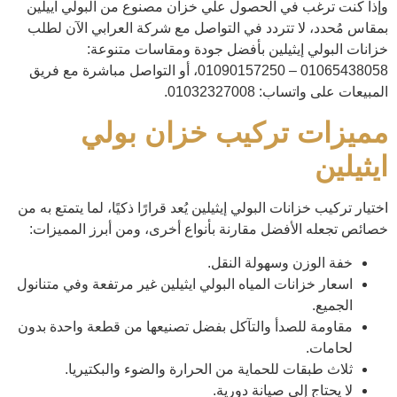
وإذا كنت ترغب في الحصول علي خزان مصنوع من البولي اييلين
بمقاس مُحدد، لا تتردد في التواصل مع شركة العرابي الآن لطلب
خزانات البولي إيثيلين بأفضل جودة ومقاسات متنوعة:
01065438058 – 01090157250، أو التواصل مباشرة مع فريق
المبيعات على واتساب: 01032327008.
مميزات تركيب خزان بولي
ايثيلين
اختيار تركيب خزانات البولي إيثيلين يُعد قرارًا ذكيًا، لما يتمتع به من
خصائص تجعله الأفضل مقارنة بأنواع أخرى، ومن أبرز المميزات:
خفة الوزن وسهولة النقل.
اسعار خزانات المياه البولي ايثيلين غير مرتفعة وفي متنانول
الجميع.
مقاومة للصدأ والتآكل بفضل تصنيعها من قطعة واحدة بدون
لحامات.
ثلاث طبقات للحماية من الحرارة والضوء والبكتيريا.
لا يحتاج إلى صيانة دورية.