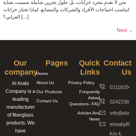
نحن لا نقدم مجرد خزانات، بل حلول تخزين شاملة صممت بعناية
لتناسب احتياجات الأفراد والشركات والمصانع. لماذا تختار خزانات
العرابي؟ […]
Next
→
Our
Pages
Quick
Contact
company
Links
Us
Home
About Us
Privacy Policy
Al Arabi
011182042
Company is a
Our Products
Frequently
Asked
leading
Contact Us
024215606
Questions- FAQ
manufacturer
Articles And
info@elorab
of fiberglass
News
products. We
elorabyfib
have
Km 4,