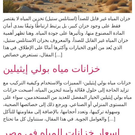
خزان المياه غير قابل للصدأ (استانلس ستيل) تخزين المياه لا يقتصر
فقط على وجود خزان كبير، بل يرتبط ارتباطًا وثيقًا بمدى أمان
المادة المصنوع منها، وتأثيرها على جودة المياه. وهنا تظهر أهمية
خزان المياه غير القابل للصدأ، والمعروف بخزان الاستانلس ستيل،
الذي يُعد من أقوى الخيارات وأكثرها أمانًا على الإطلاق. في هذا
المقال، نستعرض خصائص […]
خزانات مياه بولي إيثيلين
خزانات مياه بولي إيثيلين- المميزات والاستخدام وكيفية التركيب مع
تزايد الحاجة إلى حلول فعّالة وآمنة لتخزين المياه، أصبحت خزانات
مياه بولي إيثيلين الخيار المفضل للعديد من المستخدمين، سواء على
المستوى المنزلي أو الصناعي. ويرجع ذلك إلى خصائصها الصحية،
وسهولة تركيبها، وتعدد أحجامها، بالإضافة إلى مقاومتها للتآكل
والعوامل الجوية. في هذا المقال، سنتناول كل ما تحتاج […]
اسعار خزانات المياه في مصر