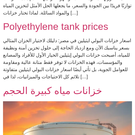
توازنًا فريدًا بين الجودة والسعر، ما يجعلها الحل الأمثل لتخزين المياه
والمواد السائلة. لماذا تختار خزانات […]
Polyethylene tank prices
اسعار خزانات البولي ايثيلين في مصر: دليلك لاختيار الخزان المثالي
بسعر يناسبك الآن ومع ازدياد الحاجة إلى حلول تخزين آمنة ونظيفة
للمياه، أصبحت خزانات البولي إيثيلين الخيار الأول للأفراد والمصانع
والمؤسسات، فهذه الخزانات لا توفر فقط متانة عالية ومقاومة
للعوامل الجوية، بل تأتي أيضًا اسعار خزانات البولي ايثيلين متفاوتة
تلائم كل الاحتياجات والميزانيات، لذا في […]
خزانات مياه كبيرة الحجم