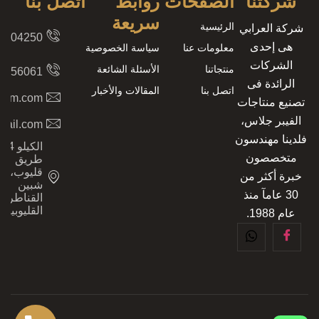
شركتنا
الصفحات
روابط
اتصل بنا
سريعة
الرئيسية
شركة العرابي
8204250
هى إحدى
معلومات عنا
سياسة الخصوصية
الشركات
منتجاتنا
الأسئلة الشائعة
2156061
الرائدة فى
اتصل بنا
المقالات والأخبار
.com.com
تصنيع منتاجات
الفيبر جلاس،
mail.com
فلدينا مهندسون
الكيلو 4،
متخصصون
طريق
قليوب،
خبرة أكثر من
شبين
30 عامآ منذ
القناطر،
القليوبية
عام 1988.